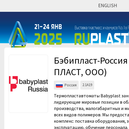
ENGLISH
Мероприятия
Организации
Бэбипласт-Россия 
ПЛАСТ, ООО)
2.1A19
Россия
Термопластавтоматы Babyplast за
лидирующие мировые позиции в об
производства, малогабаритных и ми
всех видов полимеров. Мы предост
комплекс: поставка оборудования, з
эксплуатацию, обучение персонала.