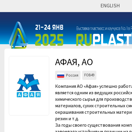
ENGLISH
Мероприятия
Организации
АФАЯ, АО
FOB49
Россия
Компания АО «Афая» успешно работае
является одним из ведущих россий
химического сырья для производст
материалов, сухих строительных см
окрашивания строительных материа
резин и т.д.
За годы своего существования комп
завоевала устойчивые позиции на 