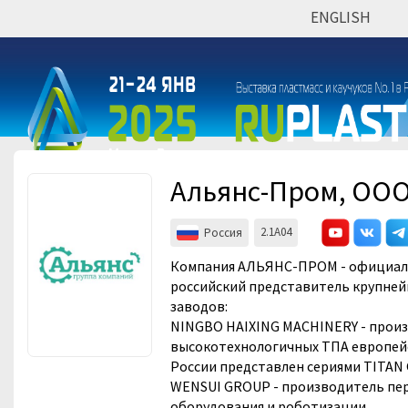
ENGLISH
Мероприятия
Организации
Альянс-Пром, ОО
2.1A04
Россия
Компания АЛЬЯНС-ПРОМ - официа
российский представитель крупней
заводов:
NINGBO HAIXING MACHINERY - прои
высокотехнологичных ТПА европейс
России представлен сериями TITAN 
WENSUI GROUP - производитель пе
оборудования и роботизации .